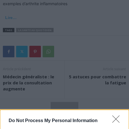
exemples d’arthrite inflammatoires
Lire…
TAGS
LA SANTE AU QUOTIDIEN
Article précédent
Article suivant
Médecin généraliste : le
5 astuces pour combattre
prix de la consultation
la fatigue
augmente
Do Not Process My Personal Information