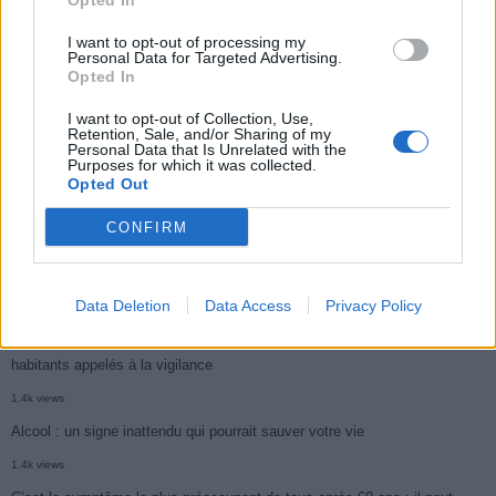
Opted In
3k views
I want to opt-out of processing my
Personal Data for Targeted Advertising.
Ce cancer mortel explose chez les personnes nées après 1980 : le
Opted In
symptôme à repérer
I want to opt-out of Collection, Use,
Retention, Sale, and/or Sharing of my
1.9k views
Personal Data that Is Unrelated with the
Purposes for which it was collected.
Je suis cardiologue et voici le seul chocolat que je valide : c’est le
Opted Out
meilleur pour le cœur
CONFIRM
1.7k views
Cancer du foie : Symptômes silencieux mais vitaux à connaître
1.7k views
Data Deletion
Data Access
Privacy Policy
CARTE. Le cancer est plus mortel dans cette région qu’ailleurs : les
habitants appelés à la vigilance
1.4k views
Alcool : un signe inattendu qui pourrait sauver votre vie
1.4k views