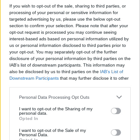
If you wish to opt-out of the sale, sharing to third parties, or
News Santé
processing of your personal or sensitive information for
https://news-sante.fr
targeted advertising by us, please use the below opt-out
section to confirm your selection. Please note that after your
opt-out request is processed you may continue seeing
ARTICLES CONNEXES
PLUS DE L'AUTEUR
interest-based ads based on personal information utilized by
us or personal information disclosed to third parties prior to
your opt-out. You may separately opt-out of the further
disclosure of your personal information by third parties on the
IAB’s list of downstream participants. This information may
Santé
also be disclosed by us to third parties on the
Santé
Santé
IAB’s List of
Canicule : les conseils
Éclipse du 12 août :
Un chewing-gum
Downstream Participants
that may further disclose it to other
essentiels des
attention à la pénurie de
révolutionnaire pour
cardiologues pour
lunettes de sécurité
combattre le cancer
third parties.
éviter le danger
buccal
Personal Data Processing Opt Outs
I want to opt-out of the Sharing of my
personal data.
Opted In
Populaires
I want to opt-out of the Sale of my
Personal Data.
Médicament retiré en urgence pour risques graves et données falsifiées