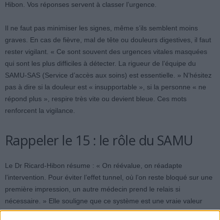
Hibon. Vos réponses servent à classer l’urgence.
Il ne faut pas minimiser les signes, même s’ils semblent moins
graves. En cas de fièvre, mal de tête ou douleurs digestives, il faut
rester vigilant. « Ce sont souvent des urgences vitales masquées
qui sont les plus difficiles à détecter. La rigueur de l’équipe du
SAMU-SAS (Service d’accès aux soins) est essentielle. » N’hésitez
pas à dire si la douleur est « insupportable », si la personne « ne
répond plus », respire très vite ou devient bleue. Ces mots
renforcent la vigilance.
Rappeler le 15 : le rôle du SAMU
Le Dr Ricard-Hibon résume : « On réévalue, on réadapte
l’intervention. Pour éviter l’effet tunnel, où l’on reste bloqué sur une
première impression, un autre médecin prend le relais si
nécessaire. » Elle souligne que ce système est une vraie valeur
ajoutée, efficace et structuré, et qu’il est plutôt rare à l’échelle