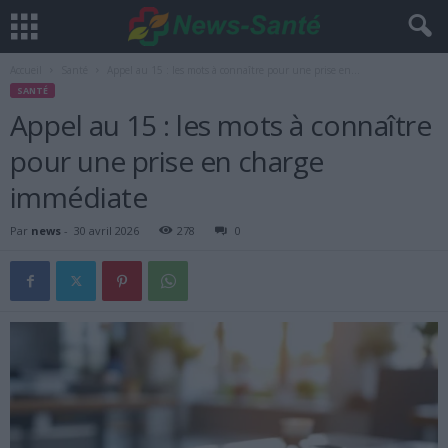
Accueil
Santé
Appel au 15 : les mots à connaître pour une prise en...
SANTÉ
Appel au 15 : les mots à connaître
pour une prise en charge
immédiate
Par
news
-
30 avril 2026
278
0