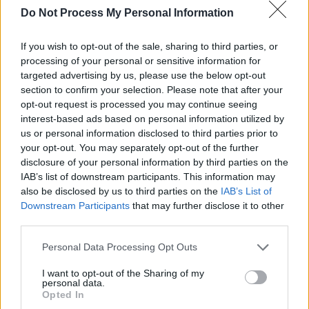
internationale. Elle met en garde contre la tendance à ne voir que
Do Not Process My Personal Information
les événements très graves, ce qui peut décourager les soignants,
alimenter les démissions et fragiliser un système qui sauve des
If you wish to opt-out of the sale, sharing to third parties, or
vies. Enfin, elle rappelle qu’il ne faut jamais hésiter à faire confiance
processing of your personal or sensitive information for
au personnel du SAMU, car chaque seconde compte.
targeted advertising by us, please use the below opt-out
section to confirm your selection. Please note that after your
opt-out request is processed you may continue seeing
interest-based ads based on personal information utilized by
us or personal information disclosed to third parties prior to
your opt-out. You may separately opt-out of the further
disclosure of your personal information by third parties on the
IAB’s list of downstream participants. This information may
Article précédent
Article suivant
also be disclosed by us to third parties on the
IAB’s List of
Colère en 8 minutes : le
Selles foncées : le signe
Downstream Participants
that may further disclose it to other
danger mortel pour votre
inattendu qui a sauvé un
third parties.
cœur révélé
homme du cancer
duodénal
Personal Data Processing Opt Outs
I want to opt-out of the Sharing of my
personal data.
Opted In