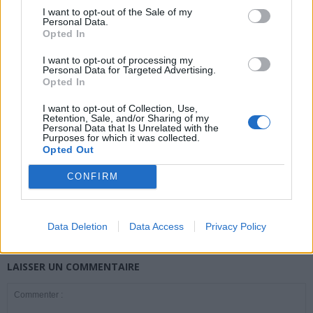
I want to opt-out of the Sale of my
Personal Data.
Opted In
news
I want to opt-out of processing my
Personal Data for Targeted Advertising.
Opted In
ARTICLES CONNEXES
PLUS DE L'AUTEUR
I want to opt-out of Collection, Use,
Retention, Sale, and/or Sharing of my
Personal Data that Is Unrelated with the
Purposes for which it was collected.
Opted Out
Santé
Santé
Santé
CONFIRM
Canicule : les conseils
Éclipse du 12 août :
Un chewing-gum
essentiels des
attention à la pénurie de
révolutionnaire pour
cardiologues pour
lunettes de sécurité
combattre le cancer
éviter le danger
buccal
Data Deletion
Data Access
Privacy Policy
LAISSER UN COMMENTAIRE