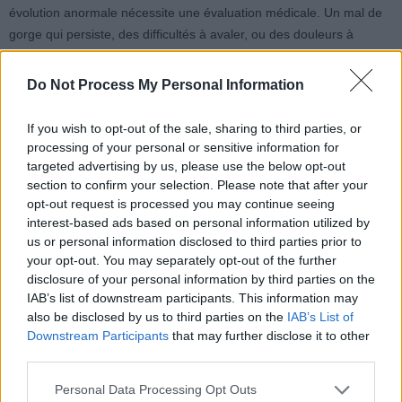
évolution anormale nécessite une évaluation médicale. Un mal de
gorge qui persiste, des difficultés à avaler, ou des douleurs à
l’oreille peuvent faire partie de ces signes. Des changements dans
la voix ou des gencives qui saignent, s’ils sont inhabituels ou
Do Not Process My Personal Information
persistants, doivent également être examinés.
If you wish to opt-out of the sale, sharing to third parties, or
Le Dr Deepa Chopra insiste sur l’importance des contrôles
processing of your personal or sensitive information for
réguliers chez le dentiste. Ces examens permettent de détecter
targeted advertising by us, please use the below opt-out
section to confirm your selection. Please note that after your
précocement toute anomalie. Elle rappelle que la majorité des
opt-out request is processed you may continue seeing
changements oraux ne sont pas cancéreux, mais qu’il est essentiel
interest-based ads based on personal information utilized by
de rester vigilant face à tout symptôme persistant, afin d’assurer
us or personal information disclosed to third parties prior to
une prise en charge rapide et efficace.
your opt-out. You may separately opt-out of the further
disclosure of your personal information by third parties on the
IAB’s list of downstream participants. This information may
also be disclosed by us to third parties on the
IAB’s List of
Downstream Participants
that may further disclose it to other
third parties.
Article précédent
Article suivant
Personal Data Processing Opt Outs