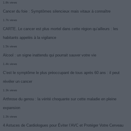
1.8k views
Cancer du foie : Symptômes silencieux mais vitaux à connaître
1.7k views
CARTE. Le cancer est plus mortel dans cette région qu’ailleurs : les
habitants appelés à la vigilance
1.5k views
Alcool : un signe inattendu qui pourrait sauver votre vie
1.4k views
C’est le symptôme le plus préoccupant de tous après 60 ans : il peut
révéler un cancer
1.3k views
Arthrose du genou : la vérité choquante sur cette maladie en pleine
expansion
1.3k views
4 Astuces de Cardiologues pour Éviter l’AVC et Protéger Votre Cerveau