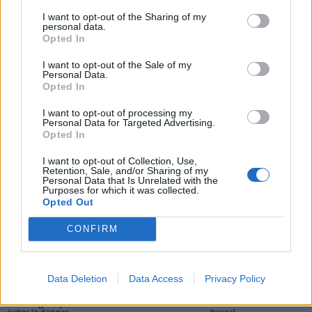
Une IA révolutionnaire
Syndrome de l’intestin
I want to opt-out of the Sharing of my
prédit le cancer de la peau
irritable : le piège du
personal data.
avant qu’il n’apparaisse
diagnostic difficile
Opted In
I want to opt-out of the Sale of my
Personal Data.
Opted In
I want to opt-out of processing my
Personal Data for Targeted Advertising.
Opted In
news
I want to opt-out of Collection, Use,
Retention, Sale, and/or Sharing of my
Personal Data that Is Unrelated with the
ARTICLES CONNEXES
PLUS DE L'AUTEUR
Purposes for which it was collected.
Opted Out
CONFIRM
Santé
Santé
Santé
Data Deletion
Data Access
Privacy Policy
Canicule : les conseils
Éclipse du 12 août :
Un chewing-gum
essentiels des
attention à la pénurie de
révolutionnaire pour
cardiologues pour
lunettes de sécurité
combattre le cancer
éviter le danger
buccal