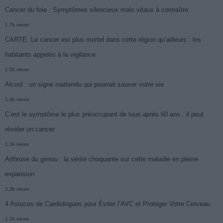
Cancer du foie : Symptômes silencieux mais vitaux à connaître
1.7k views
CARTE. Le cancer est plus mortel dans cette région qu’ailleurs : les
habitants appelés à la vigilance
1.5k views
Alcool : un signe inattendu qui pourrait sauver votre vie
1.4k views
C’est le symptôme le plus préoccupant de tous après 60 ans : il peut
révéler un cancer
1.3k views
Arthrose du genou : la vérité choquante sur cette maladie en pleine
expansion
1.3k views
4 Astuces de Cardiologues pour Éviter l’AVC et Protéger Votre Cerveau
1.2k views