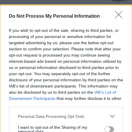
Do Not Process My Personal Information
If you wish to opt-out of the sale, sharing to third parties, or
processing of your personal or sensitive information for
targeted advertising by us, please use the below opt-out
News Santé
section to confirm your selection. Please note that after your
https://news-sante.fr
opt-out request is processed you may continue seeing
interest-based ads based on personal information utilized by
us or personal information disclosed to third parties prior to
ARTICLES CONNEXES
PLUS DE L'AUTEUR
your opt-out. You may separately opt-out of the further
disclosure of your personal information by third parties on the
IAB’s list of downstream participants. This information may
also be disclosed by us to third parties on the
IAB’s List of
Downstream Participants
that may further disclose it to other
third parties.
Santé
Santé
Santé
Canicule : les conseils
Éclipse du 12 août :
Un chewing-gum
Personal Data Processing Opt Outs
essentiels des
attention à la pénurie de
révolutionnaire pour
cardiologues pour
lunettes de sécurité
combattre le cancer
éviter le danger
buccal
I want to opt-out of the Sharing of my
personal data.