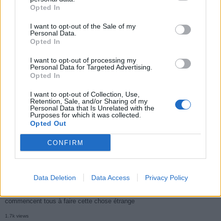
Opted In
I want to opt-out of the Sale of my
Personal Data.
Populaires
Opted In
I want to opt-out of processing my
Personal Data for Targeted Advertising.
Médicament retiré en urgence pour risques graves et données falsifiées
Opted In
2.9k views
I want to opt-out of Collection, Use,
Ce cancer mortel explose chez les personnes nées après 1980 : le
Retention, Sale, and/or Sharing of my
Personal Data that Is Unrelated with the
symptôme à repérer
Purposes for which it was collected.
Opted Out
1.9k views
Je suis cardiologue et voici le seul chocolat que je valide : c’est le
CONFIRM
meilleur pour le cœur
1.8k views
Data Deletion
Data Access
Privacy Policy
Je suis infirmière en soins palliatifs : un mois avant le départ, les patients
commencent tous à faire cette chose étrange
1.7k views