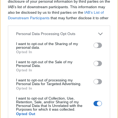
disclosure of your personal information by third parties on the
IAB’s list of downstream participants. This information may
news
also be disclosed by us to third parties on the
IAB’s List of
Downstream Participants
that may further disclose it to other
third parties.
ARTICLES CONNEXES
PLUS DE L'AUTEUR
Personal Data Processing Opt Outs
I want to opt-out of the Sharing of my
personal data.
Opted In
Santé
Santé
Santé
I want to opt-out of the Sale of my
Canicule : les conseils
Éclipse du 12 août :
Un chewing-gum
Personal Data.
essentiels des
attention à la pénurie de
révolutionnaire pour
Opted In
cardiologues pour
lunettes de sécurité
combattre le cancer
éviter le danger
buccal
I want to opt-out of processing my
Personal Data for Targeted Advertising.
Opted In
LAISSER UN COMMENTAIRE
I want to opt-out of Collection, Use,
Retention, Sale, and/or Sharing of my
Personal Data that Is Unrelated with the
Purposes for which it was collected.
Opted Out