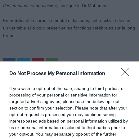
des émotions et du plaisir »
, souligne le Dr Mohamed.
En mobilisant le corps, le mental et les sens, cette activité devient
un véritable allié pour préserver les fonctions cérébrales sur le long
terme.
Do Not Process My Personal Information
Article précédent
Article suivant
If you wish to opt-out of the sale, sharing to third parties, or
Pourquoi vous etes épuisé
Les signes révélateurs d’un
processing of your personal or sensitive information for
alors que vous ne bougez
processus de fin de vie à
targeted advertising by us, please use the below opt-out
pas
ne pas ignorer
section to confirm your selection. Please note that after your
opt-out request is processed you may continue seeing
interest-based ads based on personal information utilized by
us or personal information disclosed to third parties prior to
your opt-out. You may separately opt-out of the further