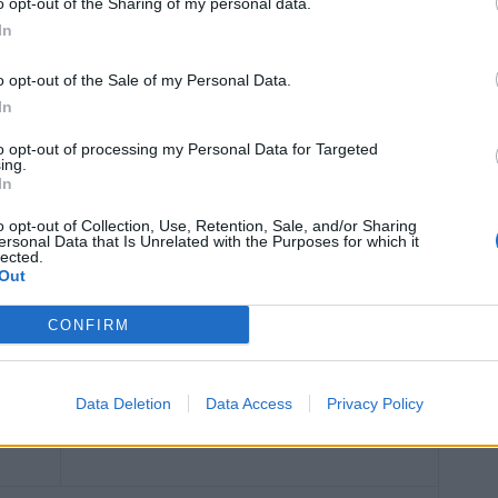
o opt-out of the Sharing of my personal data.
cteurs de prévention, comme l’activité physique, le maintien
In
certains facteurs de risque, tels que l’hypertension ou la
o opt-out of the Sale of my Personal Data.
In
rs résultats renforcent l’idée que les premiers signes de
iagnostic. Ils poursuivront le suivi des participants dans
to opt-out of processing my Personal Data for Targeted
ing.
In
o opt-out of Collection, Use, Retention, Sale, and/or Sharing
ersonal Data that Is Unrelated with the Purposes for which it
lected.
Out
CONFIRM
Article suivant
Découvrez si vous avez une acuité
Data Deletion
Data Access
Privacy Policy
ance
mentale supérieure à la moyenne