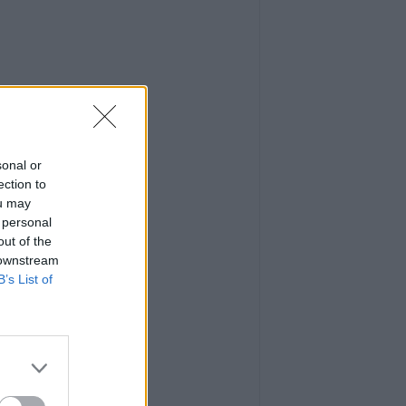
sonal or
ection to
ou may
 personal
out of the
 downstream
B’s List of