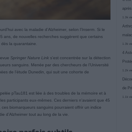
après
1.3k v
Arthr
urd’hui avec la maladie d’Alzheimer, selon l’Inserm. Si le
malad
5 ans, de nouvelles recherches suggèrent que certains
, dès la quarantaine.
1.3k v
4 Ast
 revue
Springer Nature Link
s’est concentrée sur la détection
Proté
queurs sanguins. Menée par des chercheurs de l’Université
1.2k v
nées de l’étude Dunedin, qui suit une cohorte de
Décou
de Pr
pelée pTau181 est liée à des troubles de la mémoire et à
1.1k v
r les participants eux-mêmes. Ces derniers n’avaient que 45
s, ces biomarqueurs sanguins pourraient offrir un indice
e d’Alzheimer tout au long de la vie.