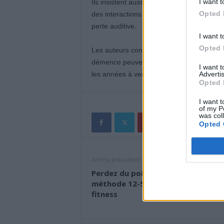
I want t
Ils insistent aussi sur l’importance des fa
Opted 
des interactions sociales ou la gestion de 
perte auditive.
I want t
Opted 
Les auteurs concluent en affirmant que leu
démence peuvent apparaître bien avant le d
I want 
les années à venir.
Advertis
Opted 
I want t
of my P
was col
Opted 
Article précédent
Perdez du poids facilement avec la
méthode 12-5-30, la nouvelle tend
fitness