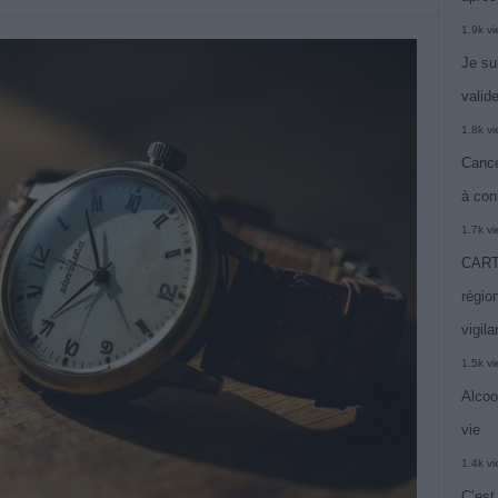
1.9k v
Je su
valide
1.8k v
Cance
à con
1.7k v
CARTE
région
vigil
1.5k v
Alcoo
vie
1.4k v
C’est