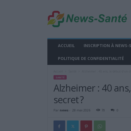
n
e
w
s
-
s
a
ACCUEIL
INSCRIPTION À NEWS-
n
t
POLITIQUE DE CONFIDENTIALITÉ
e
.
Accueil
Santé
Alzheimer : 40 ans, le début d’un di
f
SANTÉ
r
Alzheimer : 40 ans,
secret ?
Par
news
-
28 mai 2026
70
0