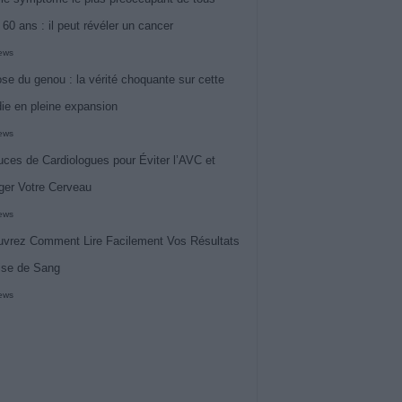
 60 ans : il peut révéler un cancer
iews
ose du genou : la vérité choquante sur cette
ie en pleine expansion
iews
uces de Cardiologues pour Éviter l’AVC et
ger Votre Cerveau
iews
vrez Comment Lire Facilement Vos Résultats
ise de Sang
iews