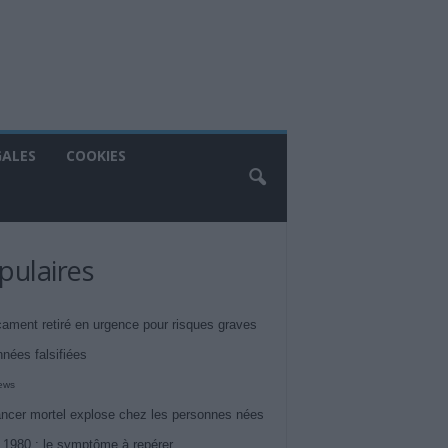
GALES
COOKIES
pulaires
ament retiré en urgence pour risques graves
nnées falsifiées
iews
ncer mortel explose chez les personnes nées
 1980 : le symptôme à repérer