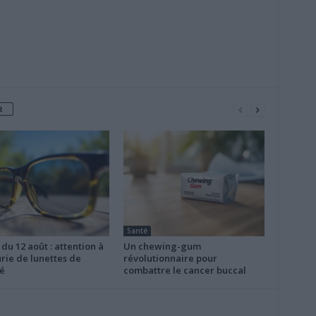
R
Santé
 du 12 août : attention à
Un chewing-gum
rie de lunettes de
révolutionnaire pour
é
combattre le cancer buccal