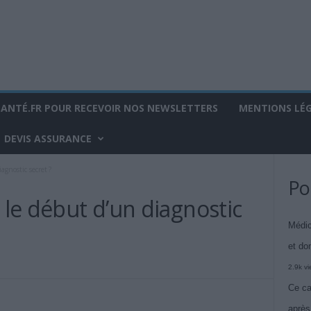
SANTÉ.FR POUR RECEVOIR NOS NEWSLETTERS
MENTIONS LÉ
DEVIS ASSURANCE
agnostic secret ?
Po
 le début d’un diagnostic
Médic
et do
2.9k v
Ce ca
après