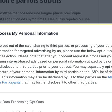
ire parfois subtils
 d’Alzheimer possède une longue phase préclinique
t l’apparition des symptômes. Des oublis répétés ou une
ire pourraient alors être des signaux d’alerte. Pour eux, le
server la santé du cerveau.
ocess My Personal Information
 été trouvé entre le biomarqueur pTau181 et les résultats
to opt-out of the sale, sharing to third parties, or processing of your per
ans. Deux hypothèses sont envisagées : soit cette protéine
formation for targeted advertising by us, please use the below opt-out s
sibles apparaissent à l’imagerie, soit sa pertinence
r selection. Please note that after your opt-out request is processed y
eing interest-based ads based on personal information utilized by us or
disclosed to third parties prior to your opt-out. You may separately opt-
losure of your personal information by third parties on the IAB’s list of
prévention précoce
. This information may also be disclosed by us to third parties on the
IA
Participants
that may further disclose it to other third parties.
, les chercheurs soulignent que détecter les premiers
 tôt. Les traitements actuels ne guérissent pas la maladie,
s sont administrés précocement.
l Data Processing Opt Outs