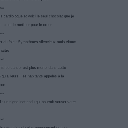
iews
is cardiologue et voici le seul chocolat que je
 : c’est le meilleur pour le cœur
iews
r du foie : Symptômes silencieux mais vitaux
naître
iews
. Le cancer est plus mortel dans cette
 qu’ailleurs : les habitants appelés à la
ance
iews
l : un signe inattendu qui pourrait sauver votre
iews
 le symptôme le plus préoccupant de tous