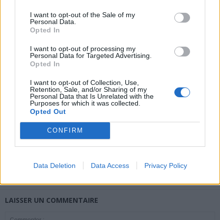
I want to opt-out of the Sale of my
Personal Data.
Opted In
news
I want to opt-out of processing my
Personal Data for Targeted Advertising.
Opted In
ARTICLES CONNEXES
PLUS DE L'AUTEUR
I want to opt-out of Collection, Use,
Retention, Sale, and/or Sharing of my
Personal Data that Is Unrelated with the
Purposes for which it was collected.
Opted Out
CONFIRM
Santé
Santé
Santé
Canicule : les conseils
Éclipse du 12 août :
Un chewing-gum
essentiels des
attention à la pénurie de
révolutionnaire pour
cardiologues pour
lunettes de sécurité
combattre le cancer
éviter le danger
buccal
Data Deletion
Data Access
Privacy Policy
LAISSER UN COMMENTAIRE