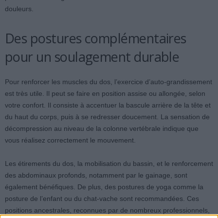
douleurs.
Des postures complémentaires
pour un soulagement durable
Pour renforcer les muscles du dos, l’exercice d’auto-grandissement
est très utile. Il peut se faire en position assise ou allongée, selon
votre confort. Il consiste à accentuer la bascule arrière de la tête et
du haut du corps, puis à se redresser doucement. La sensation de
décompression au niveau de la colonne vertébrale indique que
vous réalisez correctement le mouvement.
Les étirements du dos, la mobilisation du bassin, et le renforcement
des abdominaux profonds, notamment par le gainage, sont
également bénéfiques. De plus, des postures de yoga comme la
posture de l’enfant ou du chat-vache sont recommandées. Ces
positions ancestrales, reconnues par de nombreux professionnels,