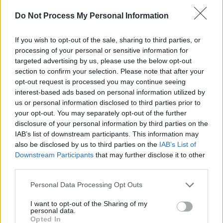
contribuent à soulager durablement le dos.
Do Not Process My Personal Information
La bonne nouvelle : tous ces exercices peuvent être pratiqués chez
If you wish to opt-out of the sale, sharing to third parties, or
soi, à son rythme, sans investissement particulier. Quelques
processing of your personal or sensitive information for
minutes par jour suffisent souvent pour constater une amélioration
targeted advertising by us, please use the below opt-out
notable. Alors, pourquoi ne pas commencer dès aujourd’hui à
section to confirm your selection. Please note that after your
prendre soin de votre dos ?
opt-out request is processed you may continue seeing
interest-based ads based on personal information utilized by
us or personal information disclosed to third parties prior to
your opt-out. You may separately opt-out of the further
disclosure of your personal information by third parties on the
IAB’s list of downstream participants. This information may
also be disclosed by us to third parties on the
IAB’s List of
Article précédent
Article suivant
Downstream Participants
that may further disclose it to other
Comment préserver votre
Le tennis pourrait vous
third parties.
vue après 60 ans : conseils
faire vivre 10 ans de plus
essentiels et astuces
Personal Data Processing Opt Outs
I want to opt-out of the Sharing of my
personal data.
Opted In