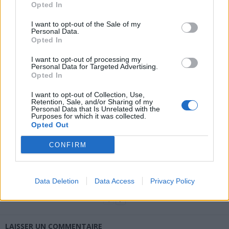
Opted In
I want to opt-out of the Sale of my
Personal Data.
Opted In
I want to opt-out of processing my
news
Personal Data for Targeted Advertising.
Opted In
ARTICLES CONNEXES
PLUS DE L'AUTEUR
I want to opt-out of Collection, Use,
Retention, Sale, and/or Sharing of my
Personal Data that Is Unrelated with the
Purposes for which it was collected.
Opted Out
CONFIRM
Santé
Santé
Santé
Canicule : les conseils
Éclipse du 12 août :
Un chewing-gum
essentiels des
attention à la pénurie de
révolutionnaire pour
cardiologues pour
lunettes de sécurité
combattre le cancer
Data Deletion
Data Access
Privacy Policy
éviter le danger
buccal
LAISSER UN COMMENTAIRE