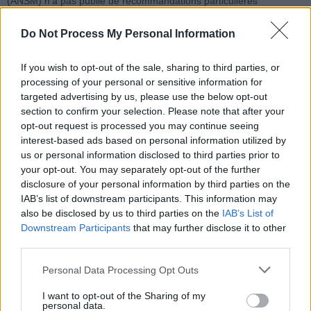
(ANSM) n’a pas publié de recommandations particulières
concernant le Tavneos. En France, ce médicament est indiqué pour
Do Not Process My Personal Information
traiter deux formes graves de vascularites chez l’adulte : la
granulomatose avec polyangéite et la polyangéite microscopique.
La prévalence de ces maladies est d’environ 100 cas par million
If you wish to opt-out of the sale, sharing to third parties, or
processing of your personal or sensitive information for
d’habitants, ce qui représente environ 6 000 à 7 000 patients
targeted advertising by us, please use the below opt-out
potentiellement concernés.
section to confirm your selection. Please note that after your
opt-out request is processed you may continue seeing
interest-based ads based on personal information utilized by
us or personal information disclosed to third parties prior to
your opt-out. You may separately opt-out of the further
disclosure of your personal information by third parties on the
IAB’s list of downstream participants. This information may
Article précédent
Article suivant
also be disclosed by us to third parties on the
IAB’s List of
Les Crèmes solaires
Nouveau test urinaire
Downstream Participants
that may further disclose it to other
vendues en pharmacie
contre le cancer de la
third parties.
aussi efficaces que les
prostate révolutionne le
marques de luxe
dépistage
Personal Data Processing Opt Outs
découvrez pourquoi
I want to opt-out of the Sharing of my
personal data.