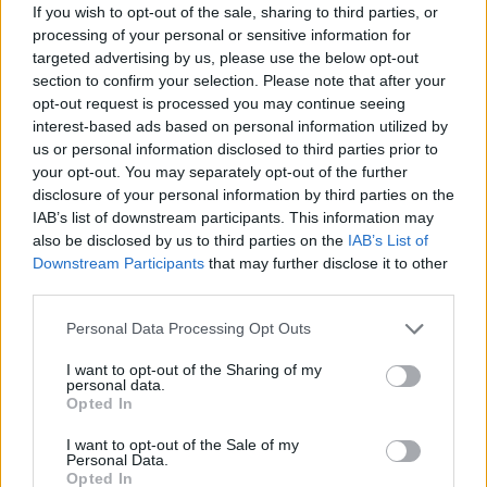
News Santé
If you wish to opt-out of the sale, sharing to third parties, or
https://news-sante.fr
processing of your personal or sensitive information for
targeted advertising by us, please use the below opt-out
section to confirm your selection. Please note that after your
ARTICLES CONNEXES
PLUS DE L'AUTEUR
opt-out request is processed you may continue seeing
interest-based ads based on personal information utilized by
us or personal information disclosed to third parties prior to
your opt-out. You may separately opt-out of the further
disclosure of your personal information by third parties on the
IAB’s list of downstream participants. This information may
Santé
Santé
Santé
also be disclosed by us to third parties on the
IAB’s List of
Canicule : les conseils
Éclipse du 12 août :
Un chewing-gum
essentiels des
attention à la pénurie de
révolutionnaire pour
Downstream Participants
that may further disclose it to other
cardiologues pour
lunettes de sécurité
combattre le cancer
third parties.
éviter le danger
buccal
Personal Data Processing Opt Outs
I want to opt-out of the Sharing of my
personal data.
Populaires
Opted In
I want to opt-out of the Sale of my
Personal Data.
Médicament retiré en urgence pour risques graves et données falsifiées
Opted In