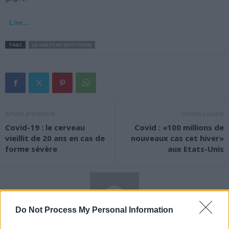
Lire…
TAGS
LA SANTE AU QUOTIDIEN
Article précédent
Article suivant
Covid-19 : le cerveau
Covid : «100 millions de
vieillit de 20 ans en cas de
nouveaux cas cet hiver»
forme sévère
aux Etats-Unis
Do Not Process My Personal Information